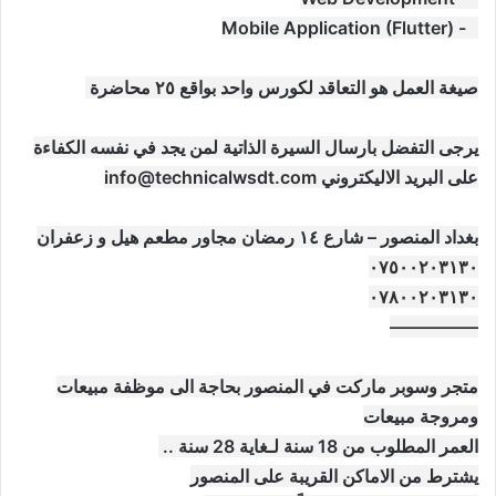
4- Mobile Application (Flutter)
صيغة العمل هو التعاقد لكورس واحد بواقع ٢٥ محاضرة
يرجى التفضل بارسال السيرة الذاتية لمن يجد في نفسه الكفاءة
على البريد الاليكتروني
info@technicalwsdt.com
بغداد المنصور – شارع ١٤ رمضان مجاور مطعم هيل و زعفران
٠٧٥٠٠٢٠٣١٣٠
٠٧٨٠٠٢٠٣١٣٠
—————
متجر وسوبر ماركت في المنصور بحاجة الى موظفة مبيعات
ومروجة مبيعات
العمر المطلوب من 18 سنة لـغاية 28 سنة ..
يشترط من الاماكن القريبة على المنصور