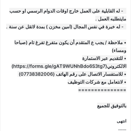
4- له القابلية على العمل خارج اوقات الدوام الرسمي او حسب
مايتطلبه العمل .
5- له خبرة في نفس المجال (امين مخزن ) بمدة لاتقل عن سنة .
• ملاحظة / يجب ع المتقدم أن يكون متفرغ تفرغ تام (صباحا
ومساء)
• للتقديم عبر الاستمارة
الالكتروني(https://forms.gle/gAT9WUNhBdo6S3tg7)
• للاستفسار الاتصال على رقم الهاتف (07738382006)
• لانتعامل مع شركات التوظيف
===============
بالتوفيق للجميع
انتهى
…….