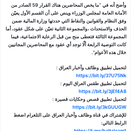
وأضح أنه في “ما يخص المحاضرين هناك القرار 59 الصادر من
الأمانة العامة ل‍مجلس الوزراء وينص على أن القسم الأول يعيّن
وفق النظام والقوانين والنقاط التي حددتها وزارة المالية ضمن
الحذف والاستحداث ،والمجموعة الثانية تعيّن على شكل عقود، أما
المجموعة الثالثة فتعطى منح من قبل الرعاية الاجتماعية، فيما
كانت التوصية الرابعة ألّا توجد أي عقود مع المحاضرين المجانيين
خلال هذه الأعوام”.
لتحميل تطبيق وظائف وأخبار العراق :
https://bit.ly/37U75Nk
لتحميل تطبيق طقس العراق اليوم :
https://bit.ly/3jEf4A8
لتحميل تطبيق قصص وحكايات قصيرة :
https://bit.ly/3kGUUGW
للإشتراك في قناة وظائف وأخبار العراق على التلغرام اضغط
الرابط التالي:
https://t.me/haltalaam1