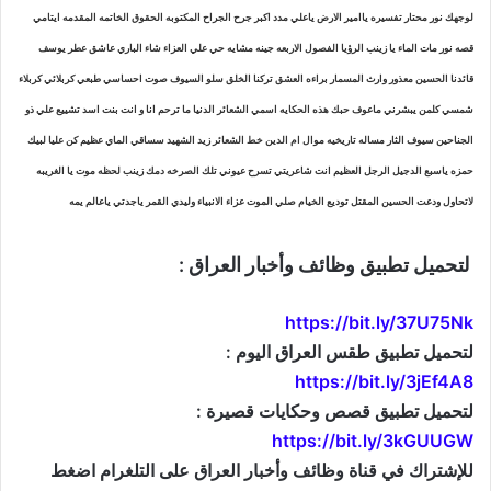
لوجهك نور محتار تفسيره ياامير الارض ياعلي مدد اكبر جرح الجراح المكتوبه الحقوق الخاتمه المقدمه ايتامي
قصه نور مات الماء يا زينب الرؤيا الفصول الاربعه جينه مشايه حي علي العزاء شاء الباري عاشق عطر يوسف
قائدنا الحسين معذور وارث المسمار براءه العشق تركنا الخلق سلو السيوف صوت احساسي طبعي كربلائي كربلاء
شمسي كلمن يبشرني ماعوف حبك هذه الحكايه اسمي الشعائر الدنيا ما ترحم انا و انت بنت اسد تشييع علي ذو
الجناحين سيوف الثار مساله تاريخيه موال ام الدين خط الشعائر زيد الشهيد سساقي الماي عظيم كن عليا لبيك
حمزه ياسبع الدجيل الرجل العظيم انت شاعريتي تسرح عيوني تلك الصرخه دمك زينب لحظه موت يا الغريبه
لاتحاول ودعت الحسين المقتل توديع الخيام صلي الموت عزاء الانبياء وليدي القمر ياجدتي ياعالم يمه
لتحميل تطبيق وظائف وأخبار العراق :
https://bit.ly/37U75Nk
لتحميل تطبيق طقس العراق اليوم :
https://bit.ly/3jEf4A8
لتحميل تطبيق قصص وحكايات قصيرة :
https://bit.ly/3kGUUGW
للإشتراك في قناة وظائف وأخبار العراق على التلغرام اضغط