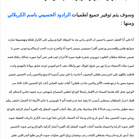
وسوف يتم توفير جميع لطميات
الرادود الحسيني باسم الكربلائي
ومنها :
أنا علي أنا القتيل حسين ياحسين ان الذي رباني بعد ما اشوفك الوادي ويلي على الكرار طفلة وتهضموها صارت
صوايح هلمي وإقصديني وزعيني أقبرا نسيتوني موبس إخوة أنا والجرح نذرت الحب لزمناكم ودعوني حسن يا
شمس ضحاها سلطان القلوب تزوروني شجرة طيبة سيرة الأحزان غيب قمر نحن أتينا صوره جمالك زعلتك قصه
اميره صلاه الاصفياء مرايا نهر من شوق اهواك حور واملاك ذهب لاحو لعيوني لوحه عشق مولانا يالمهدي ولدت
فاطمه يلكلهم علي انس وجن طفلي المحبوب أحاديث يا علي يبني أسيرة الدموع والحنين رأيت الحسين شمس
صفوة محور ما ترجع هتفت الأكبر والنبي ماذنب طفلي؟ آهات نشيد العباس آيات تاج الحسين ثالث ثلاثة سر
الوجود عجل الله هامتنا السماء ام الاقمار يامحلا الوداع انطفي المصباح يامهجتي تربه عجيبه عتابي لاتسافر لله
قلبك احرار السلطان يسجلني أمسى انا رقية جنة عدن قصة ألم لا تلوموني يا خاتم الأنبياء ابا الفضل اتباهى بيكم
دمعة عطش صاحت زينب فداءً لا نلامُ مجانينك يغادر كل ملك أعتاب الموت المقتل إله الغيرة أنصار الزكية بالوداع
روحي صوت الحسين منك أبدي نار ودخان ودماء أنة السجاد بالراس جئنا ثورة بنت الكرار ذكريات العقيلة صوت
الثغر صوت الراية واحسيناه يغايبنه أعتاب الموت
المقتل إله الغيرة أنصار الزكية بالوداع روحي صوت الحسين
منك أبدي نار ودخان وماء بشفافي كلمات رجب وشعبان زواج النور صلوات صوت الزمن طلع البدر قلبي نقش