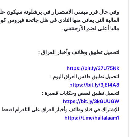
وفي حال قرر ميسي الاستمرار في برشلونة سيكون علي
المالية التي يعاني منها النادي في ظل جائحة فيروس كور
ماليا أعلى لضم الأرجنتيني.
لتحميل تطبيق وظائف وأخبار العراق :
https://bit.ly/37U75Nk
لتحميل تطبيق طقس العراق اليوم :
https://bit.ly/3jEf4A8
لتحميل تطبيق قصص وحكايات قصيرة :
https://bit.ly/3kGUUGW
للإشتراك في قناة وظائف وأخبار العراق على التلغرام اضغط ال
https://t.me/haltalaam1
موقع: وظائف العراق , وظائف واخبار العراق , اخبار العراق , وظائف في العراق , وظائف شاغرة , العراق 