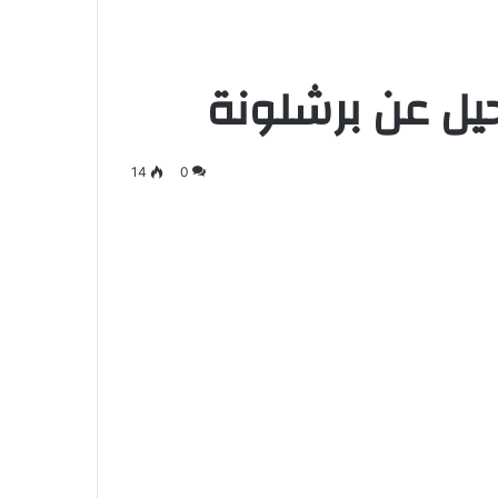
يل عن برشلونة
14
0