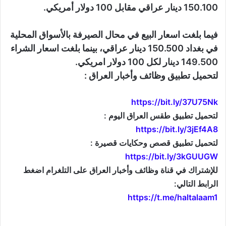
150.100 دينار عراقي مقابل 100 دولار أمريكي.
فيما بلغت اسعار البيع في محال الصيرفة بالأسواق المحلية
في بغداد 150.500 دينار عراقي، بينما بلغت اسعار الشراء
149.500 دينار لكل 100 دولار امريكي.
لتحميل تطبيق وظائف وأخبار العراق :
https://bit.ly/37U75Nk
لتحميل تطبيق طقس العراق اليوم :
https://bit.ly/3jEf4A8
لتحميل تطبيق قصص وحكايات قصيرة :
https://bit.ly/3kGUUGW
للإشتراك في قناة وظائف وأخبار العراق على التلغرام اضغط
الرابط التالي:
https://t.me/haltalaam1
موقع: وظائف العراق , وظائف واخبار العراق , اخبار العراق , وظائف في العراق , وظائف شاغرة , العراق
اليوم , تعيينات جديدة , تعيينات العراق , فرص عمل , تعيينات العراق , العراق الان , طقس العراق , موقع