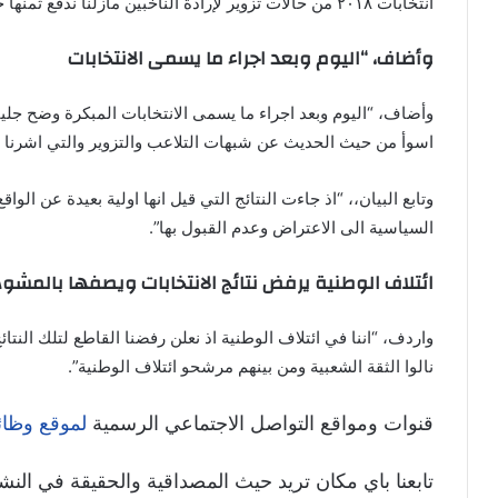
انتخابات ٢٠١٨ من حالات تزوير لإرادة الناخبين مازلنا ندفع ثمنها حتى اللحظة “.
وأضاف، “اليوم وبعد اجراء ما يسمى الانتخابات
وأضاف، “اليوم وبعد اجراء ما يسمى الانتخابات المبكرة وضح جلياً
اسوأ من حيث الحديث عن شبهات التلاعب والتزوير والتي اشرنا اليه
وتابع البيان،، “اذ جاءت النتائج التي قيل انها اولية بعيدة عن الواق
السياسية الى الاعتراض وعدم القبول بها”.
ائتلاف الوطنية يرفض نتائج الانتخابات ويصفها بالمشو
واردف، “اننا في ائتلاف الوطنية اذ نعلن رفضنا القاطع لتلك الن
نالوا الثقة الشعبية ومن بينهم مرشحو ائتلاف الوطنية”.
قنوات ومواقع التواصل الاجتماعي الرسمية
لموقع وظائ
تابعنا باي مكان تريد حيث المصداقية والحقيقة في النش