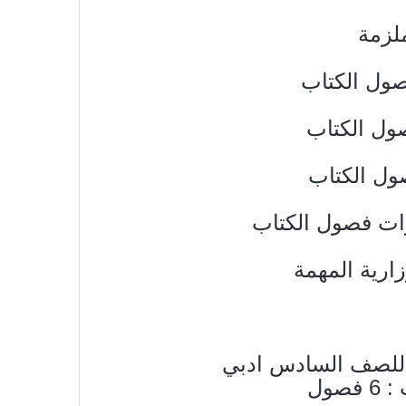
لزمة
 للصف السادس ادبي
صول