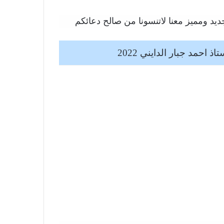
يد ومميز معنا لاتنسونا من صالح دعائكم
حمد جبار الدايني 2022