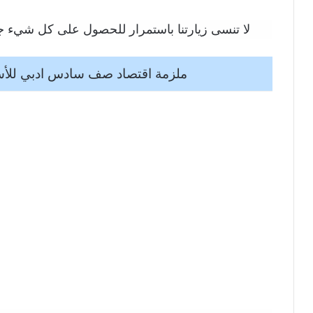
لا تنسى زيارتنا باستمرار للحصول على كل شيء جد
ملزمة اقتصاد صف سادس ادبي للأستاذ ا