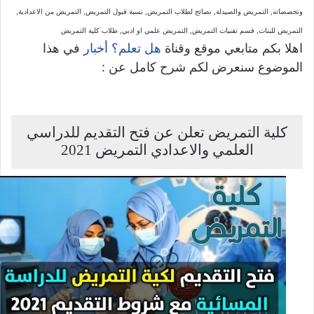
وتخصصاته, التمريض والصيدلة, نصائح لطلاب التمريض, نسبة قبول التمريض, التمريض من الاعدادية,
التمريض للبنات, قسم تقنيات التمريض, التمريض علمي او ادبي, طلاب كلية التمريض
اهلا بكم متابعي موقع وقناة
في هذا
هل تعلم؟ أخبار
الموضوع سنعرض لكم شرح كامل عن :
كلية التمريض تعلن عن فتح التقديم للدراسي
العلمي والاعدادي التمريض 2021