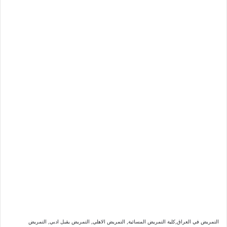
التمريض في العراق,كلية التمريض المسائية, التمريض الاهلي, التمريض يقبل ادبي, التمريض