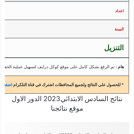
اعداد
السنة
التنزيل
هام :
تم الرفع بشكل كامل على موقع كوكل درايف لتسهيل عملية الحفظ
* للحصول على النتائج ولجميع المحافظات اشترك في قناة التلكرام
اضغط هن
نتائج السادس الابتدائي2023 الدور الاول
موقع نتائجنا