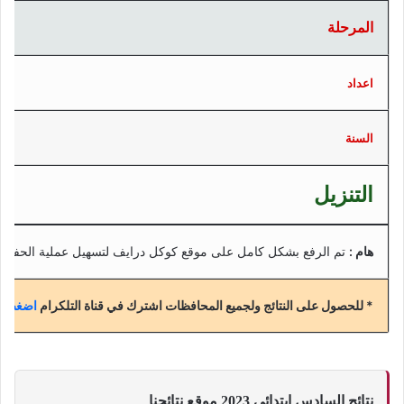
المرحلة
اعداد
السنة
التنزيل
هام :
تم الرفع بشكل كامل على موقع كوكل درايف لتسهيل عملية الحفظ
* للحصول على النتائج ولجميع المحافظات اشترك في قناة التلكرام
اضغط هن
نتائج السادس ابتدائي 2023 موقع نتائجنا