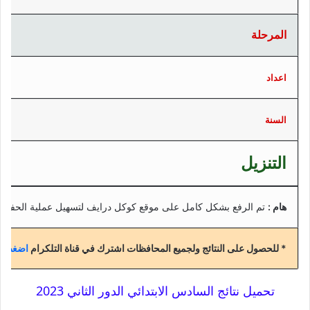
المرحلة
اعداد
السنة
التنزيل
هام :
تم الرفع بشكل كامل على موقع كوكل درايف لتسهيل عملية الحفظ
* للحصول على النتائج ولجميع المحافظات اشترك في قناة التلكرام
اضغط هن
تحميل نتائج السادس الابتدائي الدور الثاني 2023