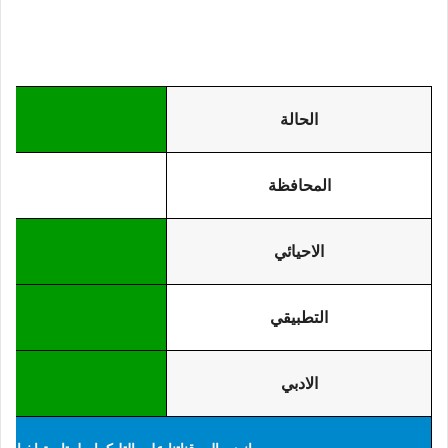
الحالة
المحافظة
ج
الاحيائي
التطبيقي
الادبي