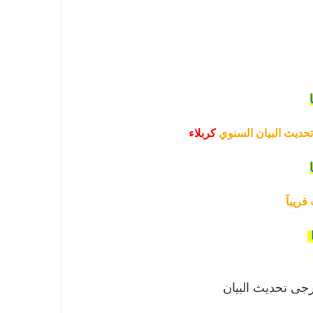
تحديث البيان السنوي
كربلاء
قريبآ
يرجى تحديث البيان