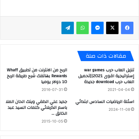
ماسنجر
واتساب
تيلقرام
مقالات ذات صلة
تنزيل العاب حرب war games
الربح من الانترنت من تطبيق Whaff
إستراتيجية اقوى 2021||تحميل
Rewards بهاتفك شرح طريقة الربح
العاب حرب download جديدة
10 دولار يوميا
2016-07-31
2021-04-04
اسئلة الرياضيات السادس ابتدائي
جديد علي الدلفي وينك الحان الملا
باسم الكربلائي كلمات السيد عبد
2024-11-08
الخالق …
2015-10-05