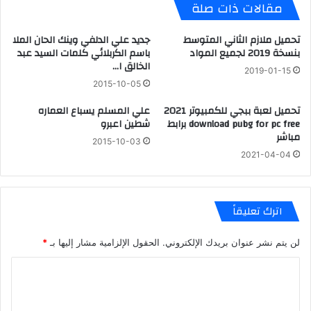
مقالات ذات صلة
تحميل ملازم الثاني المتوسط
جديد علي الدلفي وينك الحان الملا
بنسخة 2019 لجميع المواد
باسم الكربلائي كلمات السيد عبد
الخالق ا…
2019-01-15
2015-10-05
تحميل لعبة ببجي للكمبيوتر 2021
علي المسلم يسباع العماره
download pubg for pc free برابط
شطين اعبرو
مباشر
2015-10-03
2021-04-04
اترك تعليقاً
لن يتم نشر عنوان بريدك الإلكتروني.
الحقول الإلزامية مشار إليها بـ
*
ا
ل
ت