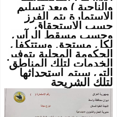
والناحية ) وبعد تسليم
الاستمارة يتم الفرز
حسب الاستحقاق
وحسب مسقط الرآس
لكل مستحق وستتكفل
الحكومة المحلية بتوفير
الخدمات لتلك المناطق
التي سيتم استحداثها
لتلك الشريحة