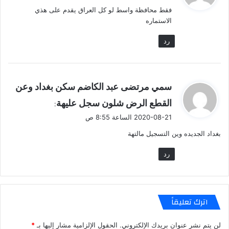
و
فقط محافظة واسط لو كل العراق يقدم على هذي
ل
الاستماره
رد
ي
سمي مرتضى عبد الكاضم سكن بغداد وعن
ق
القطع الرض شلون سجل عليهة
:
و
2020-08-21 الساعة 8:55 ص
ل
بغداد الجديده وين التسجيل مالتهة
رد
اترك تعليقاً
لن يتم نشر عنوان بريدك الإلكتروني.
الحقول الإلزامية مشار إليها بـ
*