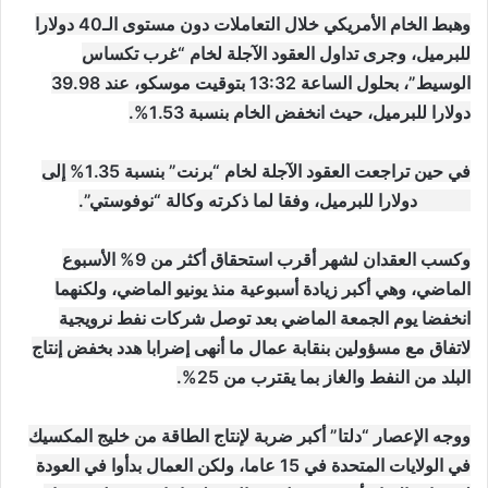
وهبط الخام الأمريكي خلال التعاملات دون مستوى الـ40 دولارا
للبرميل، وجرى تداول العقود الآجلة لخام “غرب تكساس
الوسيط”، بحلول الساعة 13:32 بتوقيت موسكو، عند 39.98
دولارا للبرميل، حيث انخفض الخام بنسبة 1.53%.
في حين تراجعت العقود الآجلة لخام “برنت” بنسبة 1.35% إلى
42.27 دولارا للبرميل، وفقا لما ذكرته وكالة “نوفوستي”.
وكسب العقدان لشهر أقرب استحقاق أكثر من 9% الأسبوع
الماضي، وهي أكبر زيادة أسبوعية منذ يونيو الماضي، ولكنهما
انخفضا يوم الجمعة الماضي بعد توصل شركات نفط نرويجية
لاتفاق مع مسؤولين بنقابة عمال ما أنهى إضرابا هدد بخفض إنتاج
البلد من النفط والغاز بما يقترب من 25%.
ووجه الإعصار “دلتا” أكبر ضربة لإنتاج الطاقة من خليج المكسيك
في الولايات المتحدة في 15 عاما، ولكن العمال بدأوا في العودة