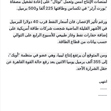
لمنصات الإنتاج أمس وتعمل “توتال” على إعادة تشغيل مصفاة
“بورت آرثر” في تكساس وطاقتها 225 ألفا و500 برميل.
ورغم تأثير الإعصار، فان أسعار النفط قرب 40 دولارا للبرميل
في الأشهر القليلة الماضية شجعت شركات طاقة أمريكية على
إضافة حفارات نفط وغاز طبيعي للأسبوع الرابع على التوالي
حسب بيانات من قطاع الطاقة.
ومن المتوقع أن يرتفع إنتاج ليبيا، وهي عضو في منظمة “أوبك”،
إلى 355 ألف برميل يوميا الاثنين بعد رفع حالة القوة القاهرة عن
حقل الشرارة الأحد.
انتهى
…….
………
موقع: وظائف العراق , وظائف واخبار العراق , اخبار العراق , وظائف في العراق , وظائف شاغرة , العراق
اليوم , تعيينات جديدة , تعيينات العراق , فرص عمل , تعيينات العراق , العراق الان , طقس العراق , موقع