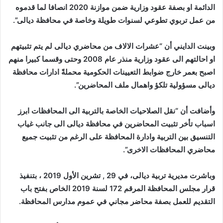
الدائمة او بصفة عقود وزارية ضمن موازنة 2020 انصافا لما قدموه
من عمل تربوي تطوعي لسنوات طويلة وخاصة في محافظة ديالى”.
وبينت الدايني أن “عشرات الالاف من محاضري ديالى لم يتم تثبيتهم
او احالتهم الى عقود وزارية منذر عام 2008 وحتى وقسما كبيرا منهم
اصبح بعمر خارج ضوابط التعيينات الحكومية محملةً ادارات محافظة
ديالى مسؤولية تلكؤ واهمال ملف المحاضرين”.
وأضافت أن “نقل الصلاحيات الخاصة بالتربية الى المحافظات ابرز
اسباب تأخر تثبيت المحاضرين في محافظة ديالى الى جانب غياب
التنسيق بين التربية وادارة المحافظة على الرغم من تثبيت جميع
محاضري المحافظات الاخرى”.
وباشرت مديرية تربية ديالى، في 29 , تشرين الأول 2019 ، بتنفيذ
قرار مجلس المحافظة المرقم 172 لسنة 2019 الخاص بفتح باب
التقديم للعمل بصفة محاضر مجاني في عموم مدارس المحافظة.