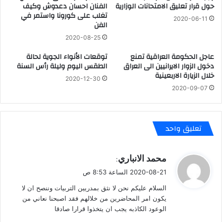
حول قرار تعليق الامتحانات الوزارية
الفنان احسان دعدوش وكيف
تغلب على كورونا واستمر في
2020-06-11
الفن
2020-08-25
عاجل الحكومة العراقية تمنع
توقعات الأنواء الجوية لحالة
دخول الزوار الايرانيين الى العراق
الطقس اليوم وليلة رأس السنة
خلال الزيارة الاربعينية
2020-12-30
2020-09-07
تعليق واحد
ي
محمد الانباري
:
ق
2020-08-21 الساعة 8:53 ص
و
السلام عليكم نحن لا نثق بمدريين التربيات وننصح ان لا
ل
يكون امر المحاضرين من خلالهم فقد اصبحنا نعاني من
الوعود الكاذبه يجب ان يتخذوا قرارا صادقا