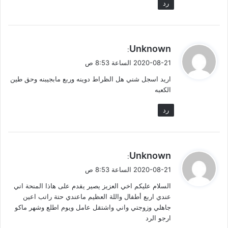
رد
ي
Unknown
:
ق
2020-08-21 الساعة 8:53 ص
و
اريد اسجل شني هل الظراط دوينه وربع مابجيبنه وحق طين
ل
الكعبه
رد
ي
Unknown
:
ق
2020-08-21 الساعة 8:53 ص
و
السلام عليكم اخي العزيز يصير يقدم على هاذا المنحة اني
ل
عندي اربع أطفال واللة العظيم ماعندي حتة راتب اعين
جاهلي وزوجتي واني واشتقل عامل ويوم اطلع وشهر ماكو
ارجو الرد