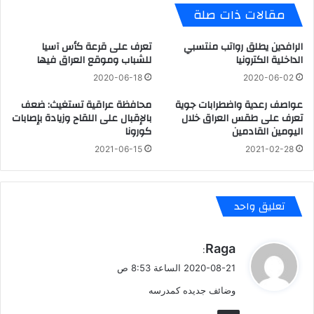
مقالات ذات صلة
الرافدين يطلق رواتب منتسبي
تعرف على قرعة كأس آسيا
الداخلية الكترونيا
للشباب وموقع العراق فيها
2020-06-18
2020-06-02
عواصف رعدية واضطرابات جوية
محافظة عراقية تستغيث: ضعف
تعرف على طقس العراق خلال
بالإقبال على اللقاح وزيادة بإصابات
اليومين القادمين
كورونا
2021-06-15
2021-02-28
تعليق واحد
ي
Raga
:
ق
2020-08-21 الساعة 8:53 ص
و
وضائف جديده كمدرسه
ل