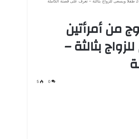
وج من أمرأتين
عى للزواج بثالثة –
ة
5
0