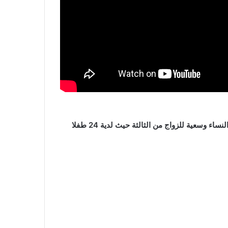
اثار نازح عراقيي استغراب الكثير من الناس بزواجة من اثنين من النساء وسعية للزواج من الثالثة حيث لدية 24 طفلا