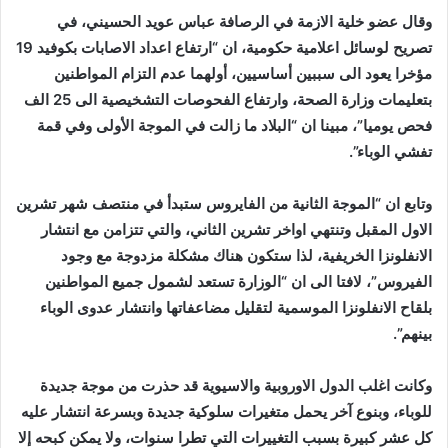
وقال عضو خلية الازمة في الرصافة عباس عويد الحسيني، في
تصريح لوسائل اعلامية حكومية، ان “ارتفاع اعداد الاصابات بكوفيد 19
مؤخرا يعود الى سببين أساسيين، أولهما عدم التزام المواطنين
بتعليمات وزارة الصحة، وارتفاع الفحوصات التشخيصية الى 25 الف
فحص يوميا”، مبينا ان “البلاد ما زالت في الموجة الأولى وفي قمة
تفشي الوباء”.
وتابع ان “الموجة الثانية من الفايروس ستبدأ في منتصف شهر تشرين
الاول المقبل وتنتهي اواخر تشرين الثاني، والتي تتزامن مع انتشار
الانفلونزا الخريفية، لذا ستكون هناك مشكلة مزدوجة مع وجود
الفيروس”، لافتا الى ان “الوزارة تستعد لشمول جميع المواطنين
بلقاح الانفلونزا الموسمية لتقليل مضاعفاتها وانتشار عدوى الوباء
بينهم”.
وكانت اغلب الدول الاوروبية والاسيوية قد حذرت من موجة جديدة
للوباء، وبنوع آخر يحمل متغيرات سلوكية جديدة وبسرعة انتشار عليه
كل عشر كبيرة بسبب التغييرات التي تطرا سنوات، ولا يمكن كبحه إلا