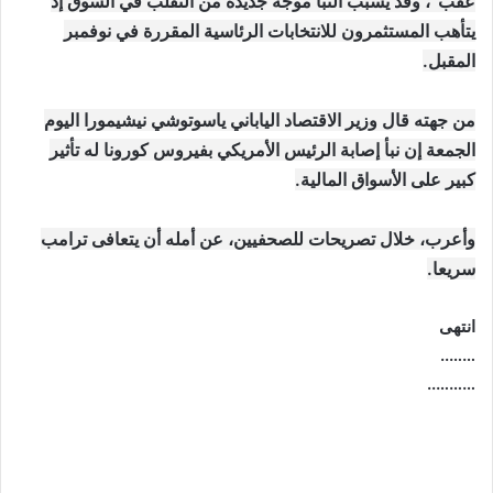
عقب”، وقد يسبب النبأ موجة جديدة من التقلب في السوق إذ
يتأهب المستثمرون للانتخابات الرئاسية المقررة في نوفمبر
المقبل.
من جهته قال وزير الاقتصاد الياباني ياسوتوشي نيشيمورا اليوم
الجمعة إن نبأ إصابة الرئيس الأمريكي بفيروس كورونا له تأثير
كبير على الأسواق المالية.
وأعرب، خلال تصريحات للصحفيين، عن أمله أن يتعافى ترامب
سريعا.
انتهى
……..
………..
موقع: وظائف العراق , وظائف واخبار العراق , اخبار العراق , وظائف في العراق , وظائف شاغرة , العراق
اليوم , تعيينات جديدة , تعيينات العراق , فرص عمل , تعيينات العراق , العراق الان , طقس العراق , موقع
وزارة التربية العراقية , موقع وزارة الدفاع العراقية , وزارات العراق , حكومة العراق , قرارات العراق , وظائف