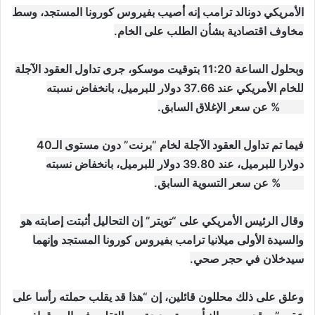
الأمريكي دونالد ترامب إنه أصيب بفيروس كورونا المستجد، وسط
مخاوف اقتصادية بشأن الطلب على الخام.
وبحلول الساعة 11:20 بتوقيت موسكو، جرى تداول العقود الآجلة
للخام الأمريكي عند 37.66 دولار للبرميل، بانخفاض نسبته
2.74% عن سعر الإغلاق السابق.
فيما تم تداول العقود الآجلة لخام “برنت” دون مستوى الـ40
دولارا للبرميل، عند 39.80 دولار للبرميل، بانخفاض نسبته
2.76% عن سعر التسوية السابق.
وقال الرئيس الأمريكي على “تويتر” إن التحاليل أثبتت إصابته هو
والسيدة الأولى ميلانيا ترامب بفيروس كورونا المستجد وإنهما
سيدخلان في حجر صحي.
وعلق على ذلك محللون قائلين، إن “هذا قد يقلب حملته رأسا على