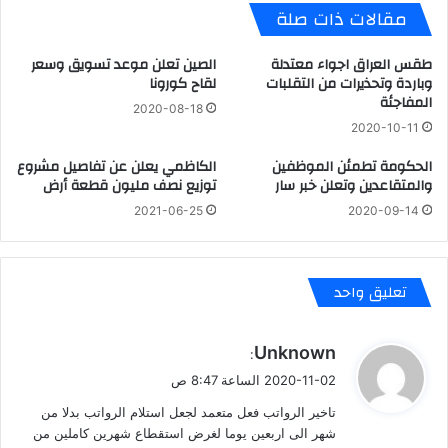
مقالات ذات صلة
طقس العراق اجواء معتدلة
الصين تعلن موعد تسويق وسعر
وباردة وتحذيرات من التقلبات
لقاح كورونا
المفاجئة
2020-08-18
2020-10-11
الحكومة تطمئن الموظفين
الكاظمي يعلن عن تفاصيل مشروع
والمتقاعدين وتعلن خبر سار
توزيع نصف مليون قطعة أرض
2021-06-25
2020-09-14
تعليق واحد
ي
Unknown
:
ق
2020-11-02 الساعة 8:47 ص
و
تاخير الرواتب فعل متعمد لجعل استلام الرواتب بدلا من
ل
شهر الى اربعين يوما لغرض استقطاع شهرين كاملين من