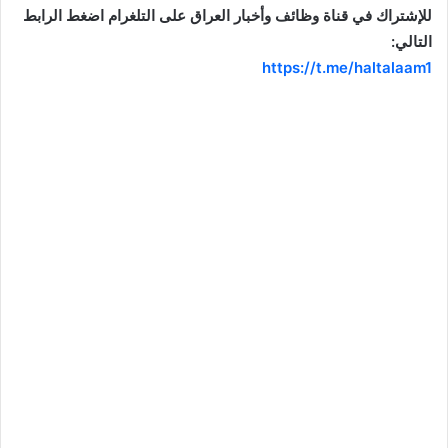
للإشتراك في قناة وظائف وأخبار العراق على التلغرام اضغط الرابط
التالي:
https://t.me/haltalaam1
موقع: وظائف العراق , وظائف واخبار العراق , اخبار العراق , وظائف في العراق , وظائف شاغرة , العراق
اليوم , تعيينات جديدة , تعيينات العراق , فرص عمل , تعيينات العراق , العراق الان , طقس العراق , موقع
وزارة التربية العراقية , موقع وزارة الدفاع العراقية , وزارات العراق , حكومة العراق , قرارات العراق , وظائف
وأخبار العراق , وظائف و أخبار العراق , iraq jobs , iraq jobs and news , iraq news , iraqjobs , وظائف
وتعيينات العراق , اريد تعيين , اريد وظيفة , فتح تعيينات , فتح وظائف , تعيينات القطاع العام , تعيينات القطاع
الخاص , التعيينات في العراق , تعيينات اليوم