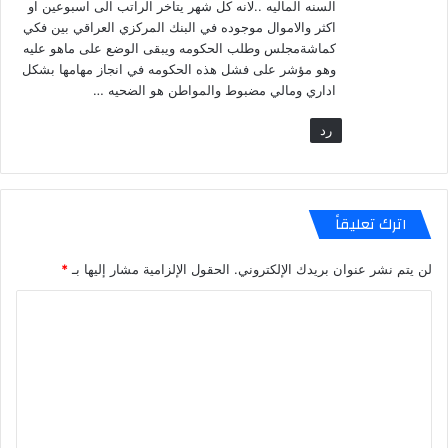
السنه الماليه ..لانه كل شهر يتاخر الراتب الى اسبوعين او
اكثر والاموال موجوده في البنك المركزي العراقي بين فكي
كماشةمجلس وطلب الحكومه ويبقى الوضع على ماهو عليه
وهو مؤشر على فشل هذه الحكومه في انجاز مهامها بشكل
اداري ومالي مضبوط والمواطن هو الضحيه …
رد
اترك تعليقاً
لن يتم نشر عنوان بريدك الإلكتروني.
الحقول الإلزامية مشار إليها بـ
*
ا
ل
ت
ع
ل