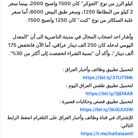
كيلو الرز من نوع “الجوكر” كان 1500 واصبح 2000، بينما سعر
2 كيلو من البطاطا 1250، وسعر طبق البيض 6000، أما سعر
علبة السكائر من نوع “كنت” كان 1250 واصبح 1500.
وأشار احد اصحاب المحال في مدينة الناصرية الى أن “المعدل
اليومي لدخله كان 250 الف دينار عراقي، أما الآن فانخفض 175
ألف دينار”، وأكد أن “نسبة الشراء انخفضت إلى أكثر من 30%”.
لتحميل تطبيق وظائف وأخبار العراق :
https://bit.ly/37U75Nk
لتحميل تطبيق طقس العراق اليوم :
https://bit.ly/3jEf4A8
لتحميل تطبيق قصص وحكايات قصيرة :
https://bit.ly/3kGUUGW
للإشتراك في قناة وظائف وأخبار العراق على التلغرام اضغط الرابط
التالي:
https://t.me/haltalaam1