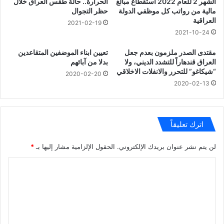
الشهر 2 للعام 2022 استقطاع مبالغ
الحرارة.. حالة طقس العراق خلال
مالية من رواتب كل موظفي الدولة
حظر التجوال
العراقية
2021-02-19
2021-10-24
مقتدى الصدر ملزمون بعدم جعل
تعيين ابناء الموضفين المتقاعدين
العراق قندهاراً للتشدد الديني، ولا
بدلا من آبائهم
“شيكاغو” للتحرر والانفلات الاخلاقي
2020-02-20
2020-02-13
اترك تعليقاً
لن يتم نشر عنوان بريدك الإلكتروني.
الحقول الإلزامية مشار إليها بـ
*
ا
ل
ت
ع