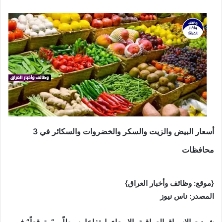
أسعار البيض والزيت والسكر والخضروات والسكائر في 3
محافظات
{موقع: وظائف وأخبار العراق}
المصدر: ناس نيوز
شهدت الاسواق العراقية، الاربعاء، ارتفاعا بسيطاً و “متوقعاً” في