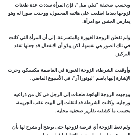
وبحسب صحيفة “ديلي ميل”، فإن المرأة سددت عدة طعنات
لزوجها بعدما اطلعت على هاتفه المحمول، ووجدت صورا له وهو
يمارس الجنس مع امرأة.
ولم تفطن الزوجة الغيورة والمتسرعة، إلى أن المرأة التي كانت
في تلك الصور هي نفسها، لكن يبدُو أن الانفعال قد جعلها تفقد
التركيز.
وأوقفت الشرطة، الزوجة الغيورة في العاصمة مكسيكو، وجرت
الإشارة إليها باسم “ليونورا آر”، في الأسبوع الماضي.
ووجهت الزوجة الهائجة طعنات إلى الرجل في كل من ذراعيه
ورجليه، وكانت الشرطة قد انتقلت إلى البيت عقب الجريمة،
بحسب ما كشفته تقارير صحفية محلية.
ولم تعط الزوجة أي فرصة لزوجها حتى يوضح أو يشرح لها بأن
الصور تعود لهما معا، ودرى التقاطها قبل سنوات.