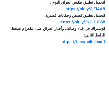
لتحميل تطبيق طقس العراق اليوم :
https://bit.ly/3jEf4A8
لتحميل تطبيق قصص وحكايات قصيرة :
https://bit.ly/3kGUUGW
للإشتراك في قناة وظائف وأخبار العراق على التلغرام اضغط
الرابط التالي:
https://t.me/haltalaam1
موقع: وظائف العراق , وظائف واخبار العراق , اخبار العراق , وظائف في العراق , وظائف شاغرة , العراق
اليوم , تعيينات جديدة , تعيينات العراق , فرص عمل , تعيينات العراق , العراق الان , طقس العراق , موقع
وزارة التربية العراقية , موقع وزارة الدفاع العراقية , وزارات العراق , حكومة العراق , قرارات العراق , وظائف
وأخبار العراق , وظائف و أخبار العراق , iraq jobs , iraq jobs and news , iraq news , iraqjobs , وظائف
وتعيينات العراق , اريد تعيين , اريد وظيفة , فتح تعيينات , فتح وظائف , تعيينات القطاع العام , تعيينات القطاع
الخاص , التعيينات في العراق , تعيينات اليوم