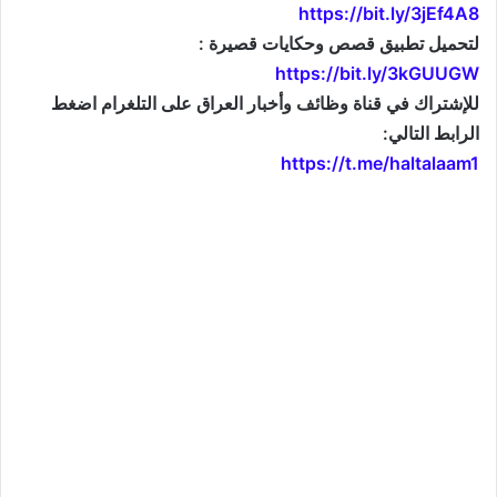
https://bit.ly/3jEf4A8
لتحميل تطبيق قصص وحكايات قصيرة :
https://bit.ly/3kGUUGW
للإشتراك في قناة وظائف وأخبار العراق على التلغرام اضغط
الرابط التالي:
https://t.me/haltalaam1
موقع: وظائف العراق , وظائف واخبار العراق , اخبار العراق , وظائف في العراق , وظائف شاغرة , العراق
اليوم , تعيينات جديدة , تعيينات العراق , فرص عمل , تعيينات العراق , العراق الان , طقس العراق , موقع
وزارة التربية العراقية , موقع وزارة الدفاع العراقية , وزارات العراق , حكومة العراق , قرارات العراق , وظائف
وأخبار العراق , وظائف و أخبار العراق , iraq jobs , iraq jobs and news , iraq news , iraqjobs , وظائف
وتعيينات العراق , اريد تعيين , اريد وظيفة , فتح تعيينات , فتح وظائف , تعيينات القطاع العام , تعيينات القطاع
الخاص , التعيينات في العراق , تعيينات اليوم