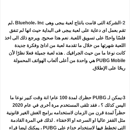
2-
الشركة التى قامت بانتاج لعبة ببجى وهى Bluehole، Inc ،لم
تقم بعمل اى دعاية على لعبة ببجى فى البداية حيث انها لم تنفق
فلسًا واحدًا على تسويق اللعبة. نعم هذا صحيح. ويرجع ذلك الى اخذ
اللعبة شهرتها من خلال ما تقدمة لعبة من ادائ وفكرة جديدة
كانت نوعا ما من حيث الجرافيك . هذه لعبة جميلة فعلا نظرًا لأن
PUBG Mobile هي واحدة من أعلى ألعاب الهواتف المحمولة
ربحًا على الإطلاق.
3-يمكن لـ PUBG حظرك لمدة 100 عام! انة وقت كبير نوعا ما
اليس كذلك ؟ ، فقد تلقى المستخدم مرة أخرى في عام 2020
حظراً لمدة قرن من الزمان لاستخدامه برامج الغش الغير قانونية
مثل القفز عاليا او السرعه او الاخفتاء . لذلك في المرة القادمة
التي تخطط فيها لاستخدام خداع على PUBG ، يمكنك ايضا قراء