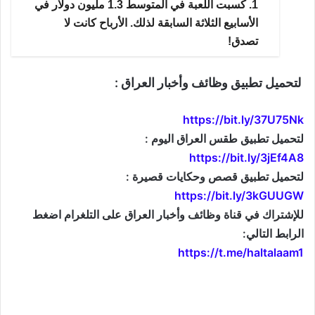
1. كسبت اللعبة في المتوسط 1.3 مليون دولار في
الأسابيع الثلاثة السابقة لذلك. الأرباح كانت لا
تصدق!
لتحميل تطبيق وظائف وأخبار العراق :
https://bit.ly/37U75Nk
لتحميل تطبيق طقس العراق اليوم :
https://bit.ly/3jEf4A8
لتحميل تطبيق قصص وحكايات قصيرة :
https://bit.ly/3kGUUGW
للإشتراك في قناة وظائف وأخبار العراق على التلغرام اضغط
الرابط التالي:
https://t.me/haltalaam1
موقع: وظائف العراق , وظائف واخبار العراق , اخبار العراق , وظائف في العراق , وظائف شاغرة , العراق
اليوم , تعيينات جديدة , تعيينات العراق , فرص عمل , تعيينات العراق , العراق الان , طقس العراق , موقع
وزارة التربية العراقية , موقع وزارة الدفاع العراقية , وزارات العراق , حكومة العراق , قرارات العراق , وظائف