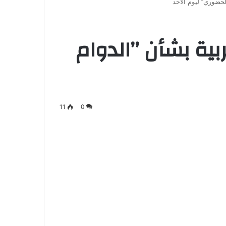
لحضوري’’ ليوم الأحد
بية بشأن ’’الدوام
11
0