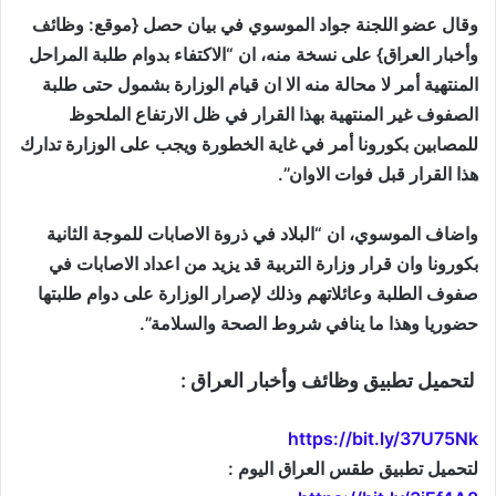
وقال عضو اللجنة جواد الموسوي في بيان حصل {موقع: وظائف
وأخبار العراق} على نسخة منه، ان “الاكتفاء بدوام طلبة المراحل
المنتهية أمر لا محالة منه الا ان قيام الوزارة بشمول حتى طلبة
الصفوف غير المنتهية بهذا القرار في ظل الارتفاع الملحوظ
للمصابين ب‍كورونا أمر في غاية الخطورة ويجب على الوزارة تدارك
هذا القرار قبل فوات الاوان”.
واضاف الموسوي، ان “البلاد في ذروة الاصابات للموجة الثانية
ب‍كورونا وان قرار وزارة التربية قد يزيد من اعداد الاصابات في
صفوف الطلبة وعائلاتهم وذلك لإصرار الوزارة على دوام طلبتها
حضوريا وهذا ما ينافي شروط الصحة والسلامة”.
لتحميل تطبيق وظائف وأخبار العراق :
https://bit.ly/37U75Nk
لتحميل تطبيق طقس العراق اليوم :