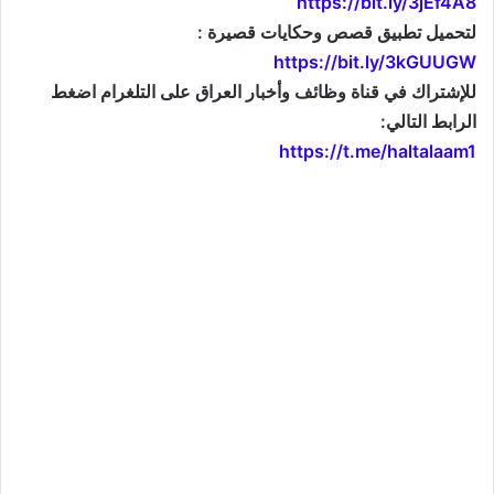
https://bit.ly/3jEf4A8
لتحميل تطبيق قصص وحكايات قصيرة :
https://bit.ly/3kGUUGW
للإشتراك في قناة وظائف وأخبار العراق على التلغرام اضغط
الرابط التالي:
https://t.me/haltalaam1
موقع: وظائف العراق , وظائف واخبار العراق , اخبار العراق , وظائف في العراق , وظائف شاغرة , العراق
اليوم , تعيينات جديدة , تعيينات العراق , فرص عمل , تعيينات العراق , العراق الان , طقس العراق , موقع
وزارة التربية العراقية , موقع وزارة الدفاع العراقية , وزارات العراق , حكومة العراق , قرارات العراق , وظائف
وأخبار العراق , وظائف و أخبار العراق , iraq jobs , iraq jobs and news , iraq news , iraqjobs , وظائف
وتعيينات العراق , اريد تعيين , اريد وظيفة , فتح تعيينات , فتح وظائف , تعيينات القطاع العام , تعيينات القطاع
الخاص , التعيينات في العراق , تعيينات اليوم