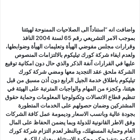
واضافت انه “استناداً الى الصلاحيات الممنوحة لهيئتنا
بموجب الامر التشريعي رقم 65 لسنة 2004 النافذ
وقرارات مجلس مفوضي الهيأة وتعليمات الهيأة وضوابطها،
ولعدم ايفاء شركة كورك تيليكوم بالالتزامات المنصوص
عليها في القرارات آنفة الذكر والذي حال دون امكانية توقيع
الشركة ملحق عقد التجديد معها ومضي شركة كورك
تيليكوم باطلاق خدمة الجيل الرابع دون أذن مسبق من قبل
هيئتنا، وكجزء من المهام والواجبات المترتبة على الهيئة في
تنظيم قطاع الاتصالات وتكنولوجيا المعلومات وحماية حقوق
المشتركين وضمان حصولهم على الخدمات المتطورة
بجودة عالية وبانسب الاسعار وديمومة عمل كافة الشركات
وفق الاطر القانونية للدولة وبما يضمن الحفاظ على المال
العام وحماية المستهلك، وبالنظر لعدم التزام شركة كورك
تيليكوم بتنفيذ حكم محكمة الإستئناف بغداد / الكرخ