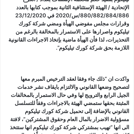
الإتحادية / الهيئة الإستئنافية الثانية بموجب كتابها بالعدد
880/882/884/886/س/2020 في 23/12/2020
وقرارات مجلس مفوضي الهيأة ومضي شركة كورك
تيليكوم واصرارها على الاستمرار بالمخالفة بالرغم من
التحذيرات، لذا فأن الهيأة ماضية بإتخاذ الاجراءات القانونية
اللازمة بحق شركة كورك تيليكوم”.
واكدت ان “ذلك جاء وفقا لعقد الترخيص المبرم معها
لتصحيح وضعها القانوني والالتزام بايقاف نشر خدمات
الجيل الرابع والترويج لها وفي حال الاستمرار بالمخالفات
المثبتة بحقها ستمضي الهيئة بالاجراءات وفقاً للتسلسل
القانوني بالإضافة إلى تحميل شركة كورك تيليكوم
مسؤولية الاضرار بالمال العام وحقوق المشتركين”، لافتة
الى انها “تهيب بمشتركي شركة كورك تيليكوم انها ستتخذ