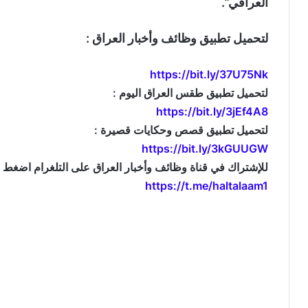
العراقي”.
لتحميل تطبيق وظائف وأخبار العراق :
https://bit.ly/37U75Nk
لتحميل تطبيق طقس العراق اليوم :
https://bit.ly/3jEf4A8
لتحميل تطبيق قصص وحكايات قصيرة :
https://bit.ly/3kGUUGW
للإشتراك في قناة وظائف وأخبار العراق على التلغرام اضغط ال
https://t.me/haltalaam1
موقع: وظائف العراق , وظائف واخبار العراق , اخبار العراق , وظائف في العراق , وظائف شاغرة , العراق 
jobs and news , iraq news , iraqjobs , وظائف وتعيينات العراق , اريد تعيين , 
, تعيينات اليوم