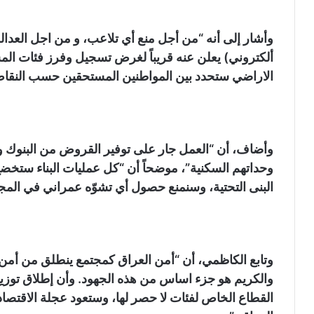
وأشار إلى أنه “من أجل منع أي تلاعب، و من اجل العدا
ألكتروني) يعلن عنه قريباً لغرض تسجيل وفرز فئات المست
الاراضي ستحدد بين المواطنين المستحقين حسب النقاط
وأضاف، أن “العمل جار على توفير القروض من البنوك 
وحداتهم السكنية”، موضحاً أن “كل عمليات البناء ستخ
البنى التحتية، وسنمنع حصول أي تشوّه عمراني في المج
وتابع الكاظمي، أن “أمن العراق كمجتمع ينطلق من أمن ا
والكريم هو جزء اساس من هذه الجهود. وأن إطلاق توز
القطاع الخاص لفئات لا حصر لها، وستعود عجلة الاقتصاد 