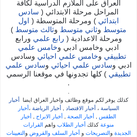
العراق على الملازم الدراسية لكافة
المراحل مرحلة الابتدائي (
سادس
ابتدائي
) ومرحلة المتوسطة (
اول
متوسط
و
ثاني متوسط
و
ثالث متوسط
)
ومرحلة الاعدادية (
رابع علمي
ورابع
ادبي وخامس ادبي و
خامس علمي
تطبيقي
و
خامس علمي احيائي
وسادس
ادبي و
سادس علمي احيائي
و
سادس علمي
تطبيقي
) كلها تجدونها في موقعنا الرسمي
.
.
كذلك يوفر لكم موقع وظائف واخبار العراق ايضا
أخبار
السياسة
،
أخبار الاقتصاد
,
أخبار الرياضة
،
أخبار
الطقس
,
أخبار الصحة
,
أخبار الابراج
,
أخبار
منوعة
كذلك
أخبار الطلاب
واهم
القرارات
الجديدة
و
التصريحات
و
أخبار السلف والقروض
و
التعيينات