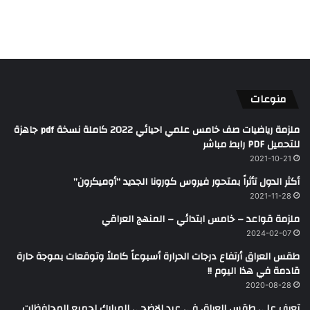
منوعات
ملزمة رياضيات صف خامس علمي احيائي 2022 كاملة نسخة pdf جاهزة
للتحميل PDF رابط مباشر
2021-10-21
أكثر الدول تأثراً بمتحور فيروس كورونا الجديد “أوميكرون”
2021-11-28
ملزمة قواعد – خامس ابتدائي – المنهج العراقي
2024-02-07
طقس العراق أرتفاع درجات الحرارة أسبوعاً كاملاً وتوقعات بموجة حارة
قادمة في هذا اليوم !!
2020-08-28
تعرف على طقس العراق في عيد الاضحى المبارك لجميع المحافظات