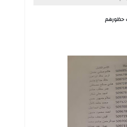
جب حظورهم