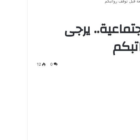
عة قبل توقف رواتبكم
جتماعية.. يرجى
تبكم
12
0