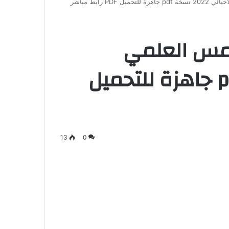
PD رابط مباشر
امس العلمي
الاحيائي 2022 نسخة pdf جاهزة للتحميل
13
0