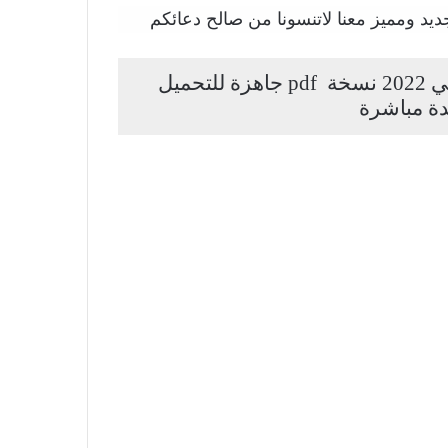
يد ومميز معنا لاتنسونا من صالح دعائكم
كتاب الكيمياء صف الخامس العلمي الاحيائي 2022 نسخة pdf جاهزة للتحميل