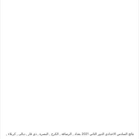
نتائج السادس الاعدادي الدور الثاني 2021 بغداد , الرصافة , الكرخ , البصرة , ذي قار , ديالى , كربلاء ,