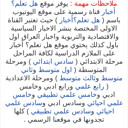
ملاحظات مهمة :
يوفر موقع
هل تعلم؟
أخبار
قناة رسمية على موقع اليوتيوب
باسم (
هل تعلم؟أخبار
) حيث تعتبر القناة
الاولى المختصة بنشر الاخبار السياسية
والاقتصادية والتربوية واخبار العراق اول
باول كذلك يحتوي موقع هل تعلم؟ أخبار
على الملازم الدراسية لكافة المراحل
مرحلة الابتدائي (
سادس ابتدائي
) ومرحلة
المتوسطة (
اول متوسط
و
ثاني
متوسط
و
ثالث متوسط
) ومرحلة الاعدادية
(
رابع علمي
ورابع ادبي وخامس
ادبي و
خامس علمي تطبيقي
و
خامس
علمي احيائي
وسادس ادبي و
سادس علمي
احيائي
و
سادس علمي تطبيقي
) كلها
تجدونها في موقعنا الرسمي .
.