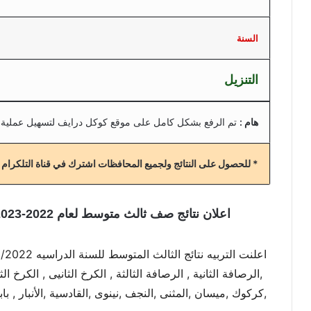
السنة
التنزيل
هام :
تم الرفع بشكل كامل على موقع كوكل درايف لتسهيل عملية 
* للحصول على النتائج ولجميع المحافظات اشترك في قناة التلكرام
اعلان نتائج صف ثالث متوسط لعام 2022-2023 الوزاريه في جميع محافظات العراق
,الرصافة الثانية , الرصافة الثالثة , الكرخ الثانيى , الكرخ الث
,كركوك ,ميسان ,المثنى ,النجف ,نينوى ,القادسية ,الأنبار , با