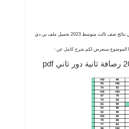
نتائج الثالث المتوسط 2023 مديرية الرصافة الثانية الدور الثاني نتائج صف ثالث متوسط 2023 تحميل ملف بي دي
 الموضوع سنعرض لكم شرح كامل عن :