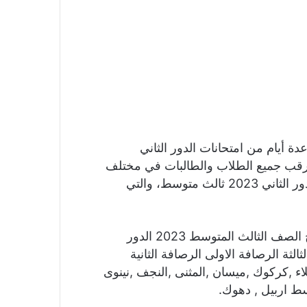
دور الثاني 2023، بعد مرور عدة أيام من امتحانات الدور الثاني
ترقب جميع الطلاب والطالبات في مختلف
محافظات العراق، اعتماد مديريات التربية لنتائج الدور الثاني 2023 ثالث متوسط، والتي
وسنوضح لكم عبر موقعنا رابط نتائجنا لمعرفة نتائج الصف الثالث المتوسط 2023 الدور
ثالثة الرصافة الاولى الرصافة الثانية
بلاء ,كركوك ,ميسان ,المثنى ,النجف ,نينوى
اسط اربيل , دهوك.