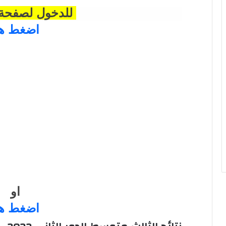
للدخول لصفحة ا
اضغط هن
او
اضغط هن