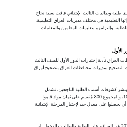
ى طلبة وطالبات الثالث الإبتدائي فاقت نسبة نجاح
تها التعليمية في مختلف مديريات العراق التعليمية،
للطلبة، وإلتزامهم بتعليمات المعلمين والمعلمات
ر الأول
 العراق تأدية إختبارات الدور الأول للصف الثالث
ات التصحيح بمديرات محافظات العراق بتصحيح أوراق
ية العراقية، ينفرد حصرياً بداية من 4 رمضان بنشر كشوفات أسماء الطلبة الناجحين، تشمل
درجات الطالب في كل مادة، علماً أن علامة المادة الواحدة 100، والمجموع 800 مُقسم على ثمان مواد قاموا
ن يحصلوا على معدل جيد لإجتياز المرحلة الإبتدائية
وعن طريقة الإستعلام عن نتائج الثالث الإبتدائي الدور الأول 2024 في العراق، على الطلبة والطالبات الدخول إلى