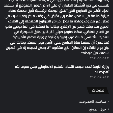
وتدميرها أثناء عملية إعادة الدخول، التي لديها احتمالية منخفضة جدا
للتسبب في ضرر لأنشطة الطيران أو على الأرض”.ومن المتوقع أن يسقط
الجزء الأكبر من الصاروخ الذي أطلق الوحدة الرئيسية لأول محطة فضاء
صينية دائمة في المدار، عائدا إلى الأرض في وقت مبكر يوم السبت في
مكان غير معروف.وعادة ما تدخل مراحل الصواريخ المهملة إلى الغلاف
الجوي بعد وقت قصير من الإقلاع، وغالبا ما تسقط في الماء.وفي مايو
من العام الماضي، سقط صاروخ صيني آخر خارج نطاق السيطرة في
المحيط الأطلسي قبالة غرب إفريقيا.وتتوقع وزارة الدفاع الأميركية
(بنتاغون) أن تسقط بقايا الصاروخ على الأرض يوم السبت، وقالت في
بيان يوم الثلاثاء إن المكان الذي ستضربه “لا يمكن تحديده إلا في غضون
ساعات من عودته”.
2021-05-08
وزارة التربية تحدد موعد انتهاء التعليم الالكتروني وهل سوف يتم
تمديده ؟؟
2021-02-28
صفحات
سياسية الخصوصية
حول الموقع