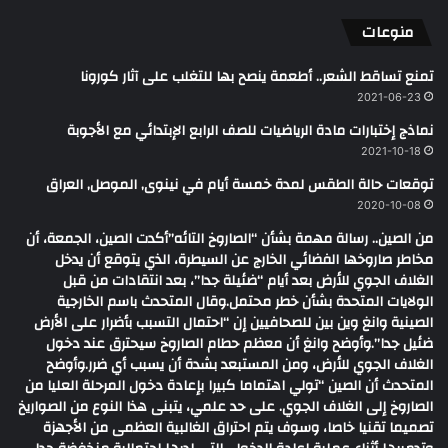
منوعات
تمنع تساقط الشعر.. أطعمة ينصح بها للتغلب على آثار كورونا
2021-06-23
نماذج إختبارات مادة الرياضيات للصف الرابع الإبتدائي مع الأجوبة
2021-10-18
توقعات حالة الطقس لمدة خمسة أيام في نينوى, الموصل, العراق
2020-10-08
من الصين.. رسالة مهمة بشأن “الصاروخ التائه”أكدت الصين، الجمعة، أن
مخاطر صاروخها الفضائي الخارج عن السيطرة، الذي يتوقع أن يدخل
الغلاف الجوي للأرض بعد أيام “ضئيلة جدا”، بعد انتقادات من قبل
الولايات المتحدة بشأن خطر محتمل.وقال المتحدث باسم الخارجية
الصينية وانغ وين بين للصحافيين إن “احتمال التسبب بأضرار على الأرض
ضئيل جدا”.وأوضح وانغ أن معظم حطام الصاروخ سيحترق عند دخول
الغلاف الجوي للأرض، ومن المستبعد بشدة أن يسبب أي ضرر.وأوضح
المتحدث أن الصين “تولي اهتماما كبيرا بإعادة دخول المرحلة العليا من
الصاروخ إلى الغلاف الجوي. على حد علمي، يتبنى هذا النوع من الصواريخ
تصميما تقنيا خاصا، وسوف يتم احتراق الغالبية العظمى من الأجهزة