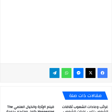
ماسنجر
واتساب
تيلقرام
مقالات ذات صلة
غرائب وعادات الشعوب ثقافات
فيلم الإثارة والخيال العلمي The
الشعوب اغرب عادات الشعوب
Happening كامل ومترجم بجودة