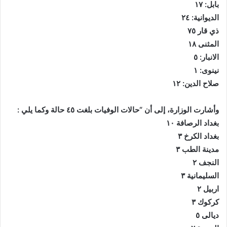
بابل: ١٧
الديوانية: ٢٤
ذي قار ٧٥
المثنى ١٨
الانبار: ٥
نينوى: ١
صلاح الدين: ١٢
وأشارت الوزارة، إلى أن “حالات الوفيات بلغت ٤٥ حالة وكما يلي :
بغداد الرصافة ١٠
بغداد الكرخ ٣
مدينة الطب ٣
النجف ٢
السليمانية ٣
اربيل ٢
كركوك ٣
ديالى ٥