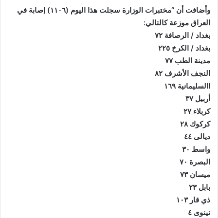
وأضافت أن “مختبرات الوزارة سجلت هذا اليوم (١١٠٦) إصابة في
العراق موزعة كالتالي:
بغداد / الرصافة ٧٢
بغداد / الكرخ ٢٢٥
مدينة الطب ٧٧
النجف الأشرف ٨٢
االسليمانية ١٦٩
أربيل ٣٧
كربلاء ٢٧
كركوك ٢٨
ديالى ٤٤
واسط ٣٠
البصرة ٧٠
ميسان ٧٣
بابل ٢٣
ذي قار ١٠٣
نينوى ٤