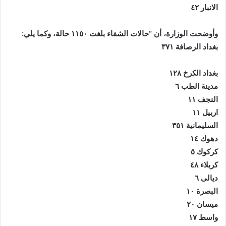
الانبار ٤٢
وأوضحت الوزارة، أن “حالات الشفاء بلغت ١١٥٠ حالة، وكما يلي:
بغداد الرصافة ٣٧١
بغداد الكرخ ١٢٨
مدينة الطب ٦
النجف ١١
اربيل ١١
السليمانية ٣٥١
دهوك ١٤
كركوك ٥
كربلاء ٤٨
ديالى ٦
البصرة ١٠
ميسان ٢٠
واسط ١٧