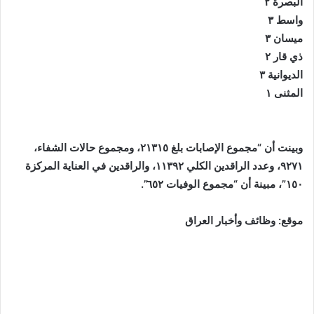
البصرة ٢
واسط ٣
ميسان ٣
ذي قار ٢
الديوانية ٣
المثنى ١
وبينت أن “مجموع الإصابات بلغ ٢١٣١٥، ومجموع حالات الشفاء،
٩٢٧١، وعدد الراقدين الكلي ١١٣٩٢، والراقدين في العناية المركزة
١٥٠”، مبينة أن “مجموع الوفيات ٦٥٢”.
موقع: وظائف وأخبار العراق