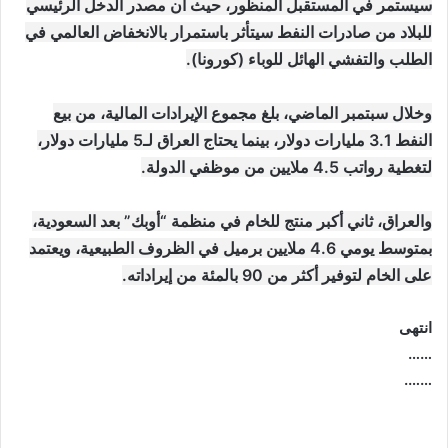
سيستمر في المستقبل المنظور، حيث أن مصدر الدخل الرئيسي
للبلاد من صادرات النفط سيتأثر باستمرار بالانخفاض العالمي في
الطلب والتفشي الهائل للوباء (كورونا).
وخلال سبتمبر الماضي، بلغ مجموع الإيرادات المالية، من بيع
النفط 3.1 مليارات دولار، بينما يحتاج العراق لـ5 مليارات دولار،
لتغطية رواتب 4.5 ملايين من موظفي الدولة.
والعراق، ثاني أكبر منتج للخام في منظمة “أوبك” بعد السعودية،
بمتوسط يومي 4.6 ملايين برميل في الظروف الطبيعية، ويعتمد
على الخام لتوفير أكثر من 90 بالمئة من إيراداته.
انتهى
……
…….
موقع: وظائف العراق , وظائف واخبار العراق , اخبار العراق , وظائف في العراق , وظائف شاغرة , العراق
اليوم , تعيينات جديدة , تعيينات العراق , فرص عمل , تعيينات العراق , العراق الان , طقس العراق , موقع