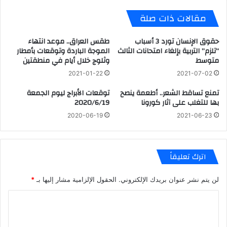
مقالات ذات صلة
حقوق الإنسان تورد 3 أسباب
طقس العراق.. موعد انتهاء
“تلزم” التربية بإلغاء امتحانات الثالث
الموجة الباردة وتوقعات بأمطار
متوسط
وثلوج خلال أيام في منطقتين
2021-01-22
2021-07-02
تمنع تساقط الشعر.. أطعمة ينصح
توقعات الأبراج ليوم الجمعة
بها للتغلب على آثار كورونا
2020/6/19
2020-06-19
2021-06-23
اترك تعليقاً
لن يتم نشر عنوان بريدك الإلكتروني.
الحقول الإلزامية مشار إليها بـ
*
ا
ل