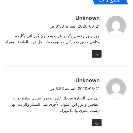
تعليق واحد
ي
Unknown
:
ق
2020-08-21 الساعة 8:53 ص
و
جوز ولوز وعسل وكيمر عرب وصمون كهربائي وكليجة
ل
وكاهي وجبن دنماركي ومليون دينار لكل فرد بالعافية للفقراء
رد
ي
Unknown
:
ق
2020-08-21 الساعة 8:53 ص
و
إلى متى التجارة تضحك على الذقون بشرى ساره توزيع
ل
الطحين والرز اين المواد الأخرى مثل السكر والزيت انها
ليست بشرى وانما مهزله
رد