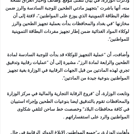
وذكرت الوزارة، في بيان تلقتى موقع: وظائف وأخبار العراق نسخة
منه، أنها باشرت “بتجهيز مادتي الطحين للوجبة السادسة والرز ضمن
نظام البطاقة التموينية الذي يوزع على المواطنين”، لافتة إلى أن
مخازنها “في بغداد والمحافظات بدأت بعملية تجهيز الطحين والرز
لوكلاء المواد الغذائية ضمن إطار تجهيز مفردات البطاقة التموينية
للمواطنين”.
وأضافت، أن “عملية التجهيز للوكلاء قد بدأت للوجبة السادسة لمادة
الطحين والرابعة لمادة الرز”، مشيرة إلى أن “عمليات رقابية وتدقيق
تجري لهذه المادتين من قبل الجهات الرقابية في الوزارة بغية تجهيز
المواطنين بنوعية جيدة من المادتين”.
وتابعت الوزارة، أن “فروع الرقابة التجارية والمالية في مركز الوزارة
والمحافظات تقوم بالتدقيق ايضا بنوعيات الطحين وإجراء استبيان
في كافة محافظات البلاد” وخصصت خط ساحن لتلقي شكاوى
المواطنين والرد على استفساراتهم .
وأهابت الوزارة، بـ”جميع المواطنين الابلاغ الدوائر الرقابية في حال