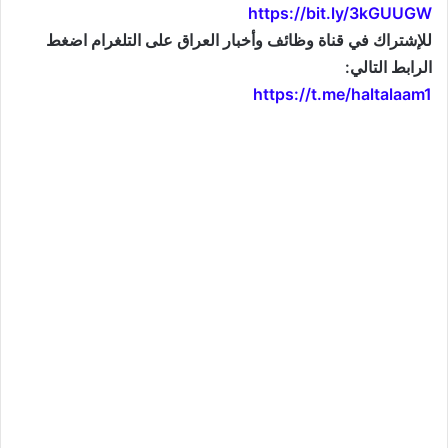
https://bit.ly/3kGUUGW
للإشتراك في قناة وظائف وأخبار العراق على التلغرام اضغط
الرابط التالي:
https://t.me/haltalaam1
موقع: وظائف العراق , وظائف واخبار العراق , اخبار العراق , وظائف في العراق , وظائف شاغرة , العراق
اليوم , تعيينات جديدة , تعيينات العراق , فرص عمل , تعيينات العراق , العراق الان , طقس العراق , موقع
وزارة التربية العراقية , موقع وزارة الدفاع العراقية , وزارات العراق , حكومة العراق , قرارات العراق , وظائف
وأخبار العراق , وظائف و أخبار العراق , iraq jobs , iraq jobs and news , iraq news , iraqjobs , وظائف
وتعيينات العراق , اريد تعيين , اريد وظيفة , فتح تعيينات , فتح وظائف , تعيينات القطاع العام , تعيينات القطاع
الخاص , التعيينات في العراق , تعيينات اليوم