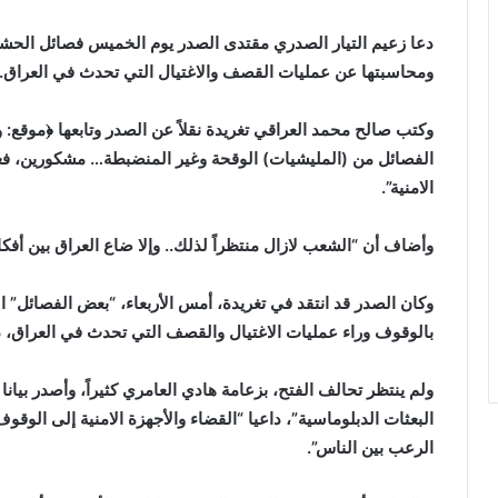
دعا زعيم التيار الصدري مقتدى الصدر يوم الخميس فصائل الحش
ومحاسبتها عن عمليات القصف والاغتيال التي تحدث في العراق.
وكتب صالح محمد العراقي تغريدة نقلاً عن الصدر وتابعها ﴿موقع: و
الفصائل من (المليشيات) الوقحة وغير المنضبطة… مشكورين، فعلي
الامنية”.
وأضاف أن “الشعب لازال منتظراً لذلك.. وإلا ضاع العراق بين أفكا
وكان الصدر قد انتقد في تغريدة، أمس الأربعاء، “بعض الفصائل” 
بالوقوف وراء عمليات الاغتيال والقصف التي تحدث في العراق، دا
ولم ينتظر تحالف الفتح، بزعامة هادي العامري كثيراً، وأصدر بيا
البعثات الدبلوماسية”، داعيا “القضاء والأجهزة الامنية إلى الوق
الرعب بين الناس”.