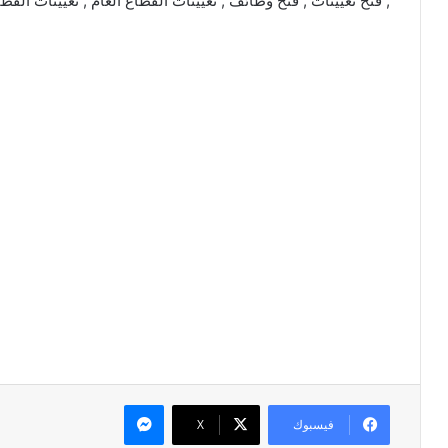
, فتح تعيينات , فتح وظائف , تعيينات القطاع العام , تعيينات القط
ماسنجر
فيسبوك
X