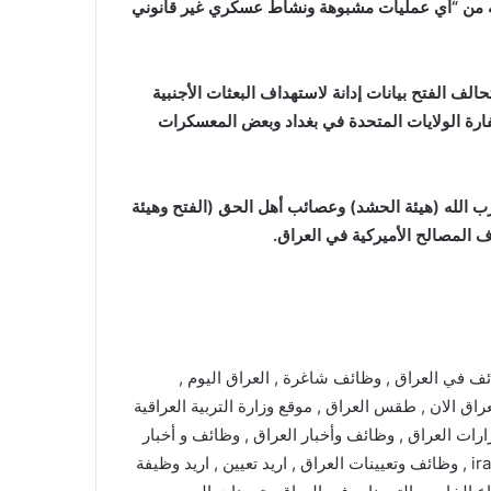
فيه من “أي عمليات مشبوهة ونشاط عسكري غير قانوني
الف الفتح بيانات إدانة لاستهداف البعثات الأجنبية
رة الولايات المتحدة في بغداد وبعض المعسكرات
 الله (هيئة الحشد) وعصائب أهل الحق (الفتح وهيئة
 المصالح الأميركية في العراق.
ئف في العراق , وظائف شاغرة , العراق اليوم ,
راق الان , طقس العراق , موقع وزارة التربية العراقية
رارات العراق , وظائف وأخبار العراق , وظائف و أخبار
العراق , iraq jobs , iraq jobs and news , iraq news , iraqjobs , وظائف وتعيينات العراق , اريد تعيين , اريد وظيفة