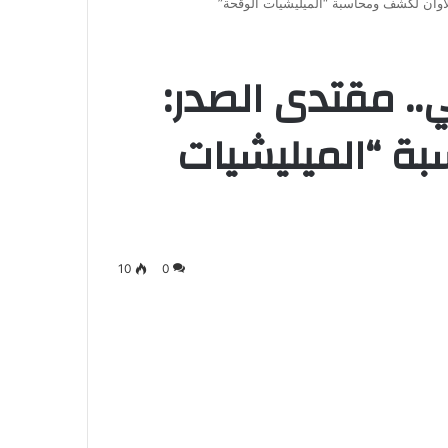
لأوان لكشف ومحاسبة “الميليشيات الوقحة”
.. مقتدى الصدر:
ة “الميليشيات
10
0