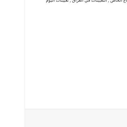
اع الخاص , التعيينات في العراق , تعيينات اليوم