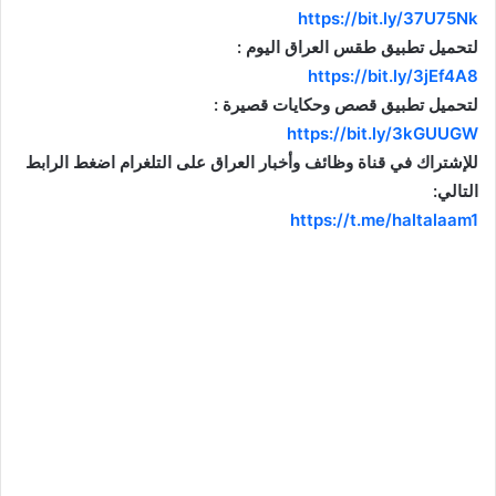
https://bit.ly/37U75Nk
لتحميل تطبيق طقس العراق اليوم :
https://bit.ly/3jEf4A8
لتحميل تطبيق قصص وحكايات قصيرة :
https://bit.ly/3kGUUGW
للإشتراك في قناة وظائف وأخبار العراق على التلغرام اضغط الرابط
التالي:
https://t.me/haltalaam1
موقع: وظائف العراق , وظائف واخبار العراق , اخبار العراق , وظائف في العراق , وظائف شاغرة , العراق
اليوم , تعيينات جديدة , تعيينات العراق , فرص عمل , تعيينات العراق , العراق الان , طقس العراق , موقع
وزارة التربية العراقية , موقع وزارة الدفاع العراقية , وزارات العراق , حكومة العراق , قرارات العراق , وظائف
وأخبار العراق , وظائف و أخبار العراق , iraq jobs , iraq jobs and news , iraq news , iraqjobs , وظائف
وتعيينات العراق , اريد تعيين , اريد وظيفة , فتح تعيينات , فتح وظائف , تعيينات القطاع العام , تعيينات القطاع
الخاص , التعيينات في العراق , تعيينات اليوم