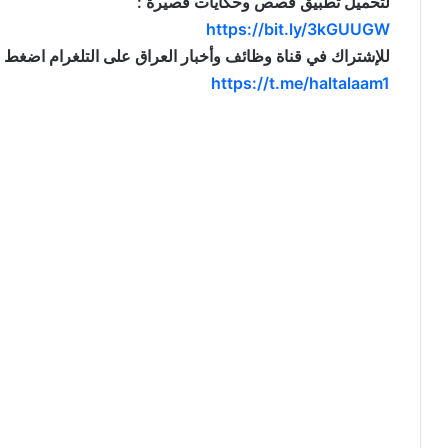
لتحميل تطبيق قصص وحكايات قصيرة :
https://bit.ly/3kGUUGW
للإشتراك في قناة وظائف وأخبار العراق على التلغرام اضغط ال
https://t.me/haltalaam1
موقع: وظائف العراق , وظائف واخبار العراق , اخبار العراق , وظائف في العراق , وظائف شاغرة , العراق 
jobs and news , iraq news , iraqjobs , وظائف وتعيينات العراق , اريد تعيين , 
, تعيينات اليوم