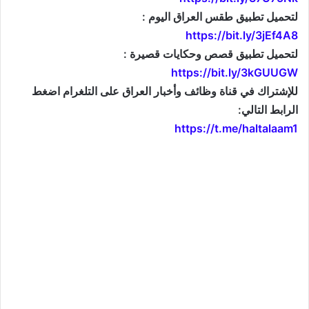
لتحميل تطبيق طقس العراق اليوم :
https://bit.ly/3jEf4A8
لتحميل تطبيق قصص وحكايات قصيرة :
https://bit.ly/3kGUUGW
للإشتراك في قناة وظائف وأخبار العراق على التلغرام اضغط
الرابط التالي:
https://t.me/haltalaam1
موقع: وظائف العراق , وظائف واخبار العراق , اخبار العراق , وظائف في العراق , وظائف شاغرة , العراق
اليوم , تعيينات جديدة , تعيينات العراق , فرص عمل , تعيينات العراق , العراق الان , طقس العراق , موقع
وزارة التربية العراقية , موقع وزارة الدفاع العراقية , وزارات العراق , حكومة العراق , قرارات العراق , وظائف
وأخبار العراق , وظائف و أخبار العراق , iraq jobs , iraq jobs and news , iraq news , iraqjobs , وظائف
وتعيينات العراق , اريد تعيين , اريد وظيفة , فتح تعيينات , فتح وظائف , تعيينات القطاع العام , تعيينات القطاع
الخاص , التعيينات في العراق , تعيينات اليوم