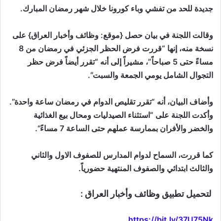
جديدة للحد من تفشي وباء كورونا خلال شهر رمضان المبارك.
وقالت اللجنة في بيان حصل {موقع: وظائف وأخبار العراق} على
نسخة منه، إنها “قررت فرض الحظر الجزئي في رمضان من 8
مساءً حتى 5 صباحاً”، مشيراً إلى أنه “تقرر أيضاً فرض حظر
التجوال الشامل يومي الجمعة والسبت”.
وأضاف البيان، أنه “تقرر تقليص الدوام في رمضان ساعة واحدة”.
وأكدت اللجنة على “استثناء الصيدليات ومحال بيع الغذائية
والخضر والأفران بممارسة عملهم حتى الساعة 7 مساءً”.
كما قررت، السماح لدوام المدارس للصفوف الاول والثاني
والثالث ابتدائي والصفوف المنتهية حضورياً.
لتحميل تطبيق وظائف وأخبار العراق :
https://bit.ly/37U75Nk